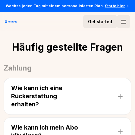
Wachse jeden Tag mit einem personalisierten Plan.
Starte hier
Get started
Häufig gestellte Fragen
Zahlung
Wie kann ich eine
Rückerstattung
erhalten?
Um eine Rückerstattung zu erhalten, folge bitte
den untenstehenden Anweisungen.
Wie kann ich mein Abo
Wenn du dein Abo über den
Google Play