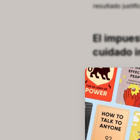
resultado justifi
El impues
cuidado i