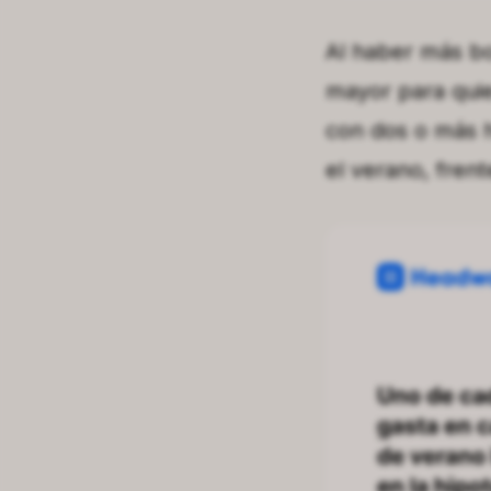
Al haber más bo
mayor para quie
con dos o más h
el verano, frent