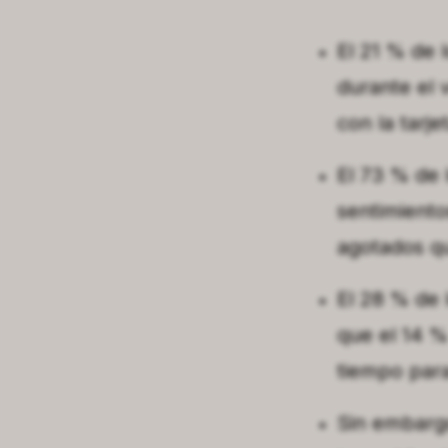
El 21 % de 
durante el 
con la tarje
El 73 % de 
sentimiento
agotados q
El 28 % de 
que el 14 %
tiempo para
Sin embargo