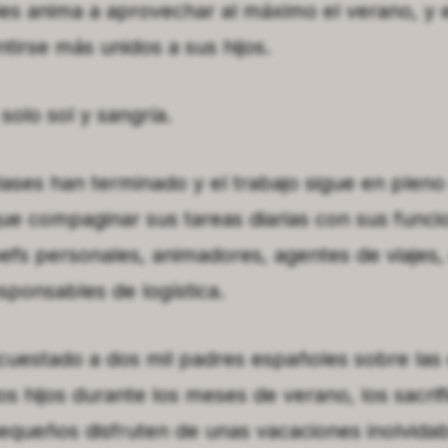
 les anima a aprovechar al máximo el verano, y 
ntirse más unidos a sus hijos.
solo sol y sangría.
lases han terminado y el trabajo sigue en pleno
ue compaginar sus tareas diarias con sus funci
efs personales, animadores, agentes de viajes,
sponsables de logística.
uestado a dos mil padres españoles sobre las 
os hijos durante los meses de verano, los sacri
queños disfruten de unas vacaciones inolvidabl