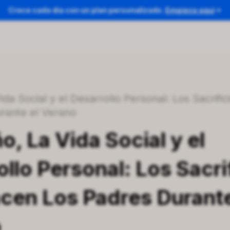
Crece cada día con un plan personalizado.
Empieza aquí
rante el Verano
o, La Vida Social y el
llo Personal: Los Sacri
cen Los Padres Durante
o