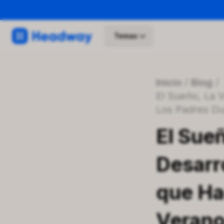
Temas
Inicio
/
Blog
/
El Sueño, La Vida Social y el Desarrollo Personal: Los Sacrificios que Hacen
Los Padres Du
El Sueñ
Desarro
que Ha
Veran