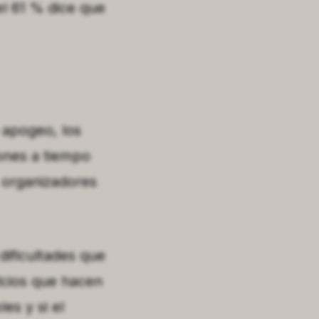
el 61 % dice que
 apogeo, los
ones a tiempo
 organizadores
dificultades que
ficios que hacen
es y si el