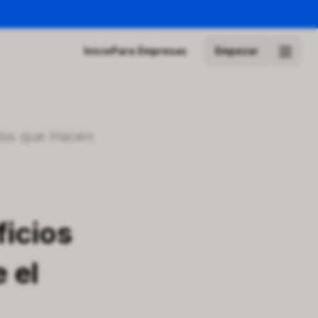
Inicio
Para Empresas
Empezar
ficios
 el