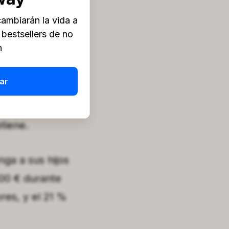
ambiarán la vida a
 bestsellers de no
n
ar
etiene.
ga a sus hijos
500 € durante
res, y el 21 %