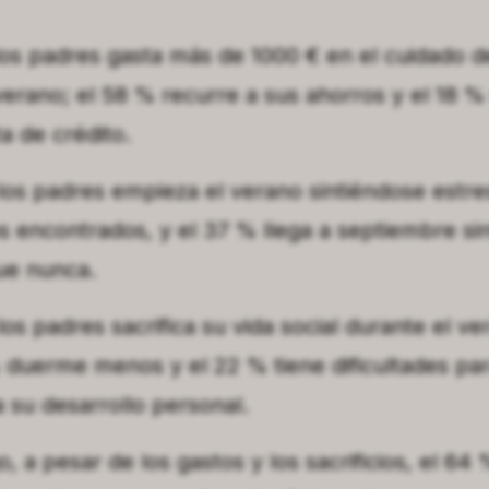
los padres gasta más de 1000 € en el cuidado d
verano; el 58 % recurre a sus ahorros y el 18 
ta de crédito.
los padres empieza el verano sintiéndose estr
s encontrados, y el 37 % llega a septiembre s
ue nunca.
los padres sacrifica su vida social durante el v
 duerme menos y el 22 % tiene dificultades pa
 su desarrollo personal.
, a pesar de los gastos y los sacrificios, el 64