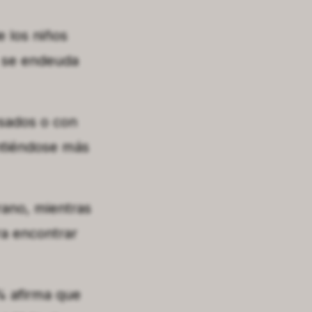
e los niños
% se endeuda
esados o con
intiéndose más
erano, mientras
ra encontrar
 % afirma que