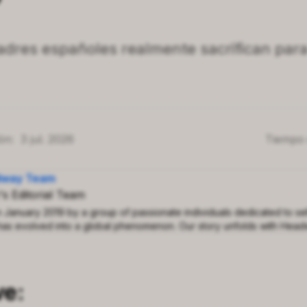
adres españoles realmente sacrifican para
ión:
3 jul. 2026
Tiempo 
way Team
s Editorial Team
 January 2019 by a group of passionate individuals dedicated to s
s evolved into a global phenomenon. Our story unfolds with Head
of the world's most downloaded book summary app, a distinction we c
hed new heights, Headway achieved the remarkable feat of securi
most downloaded free educational apps in the USA. Join us on this t
here a commitment to self-growth has propelled Headway to beco
ve:
and inspiration worldwide.