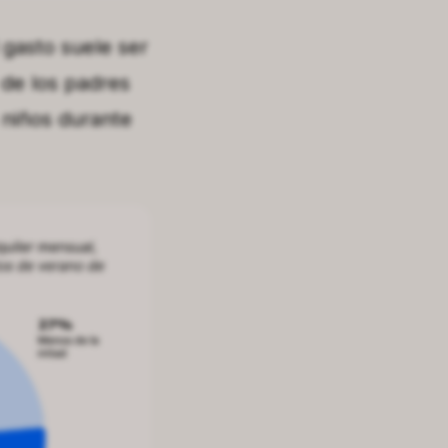
 gasto suele ser
 de los padres
 niños durante