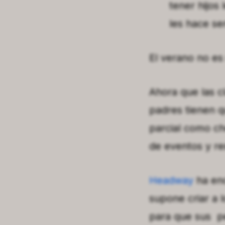
tener hijos
les hace se
El verano no es 
Ahora que las c
padres tienen q
parcial como ch
de eventos y re
Headway
ha enc
supone criar a l
para que sus pe