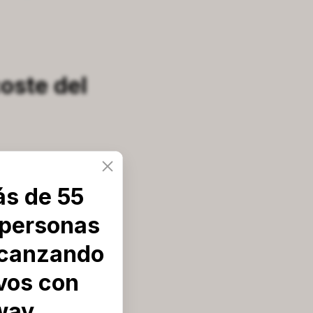
oste del
ás de 55
 personas
lcanzando
ivos con
way