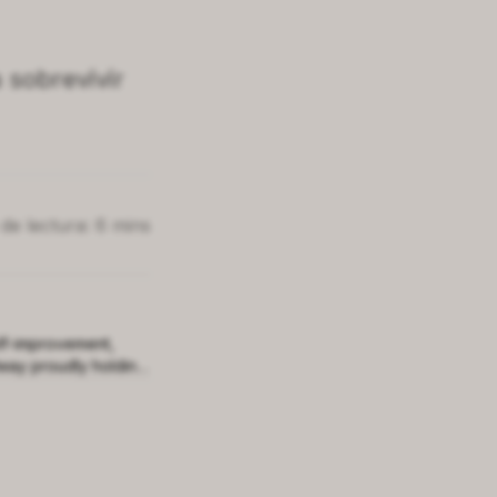
 sobrevivir
de lectura: 6 mins
elf-improvement,
way proudly holding
ontinue to uphold.
ng a spot among the
ransformative
me a beacon of