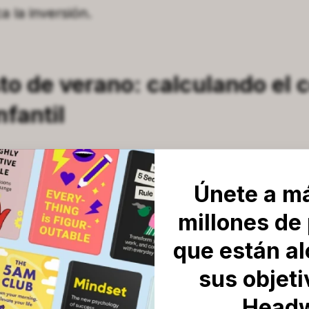
ca la inversión.
to de verano: calculando el c
nfantil
Únete a m
millones de
que están a
sus objet
Head