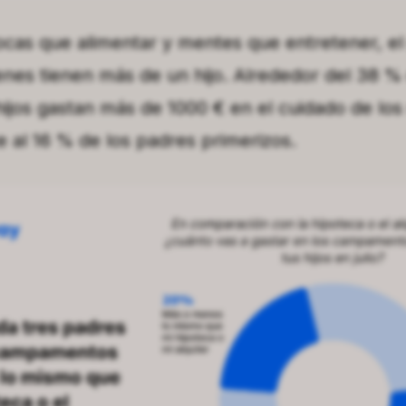
cas que alimentar y mentes que entretener, el
nes tienen más de un hijo. Alrededor del 38 %
ijos gastan más de 1000 € en el cuidado de los
e al 16 % de los padres primerizos.