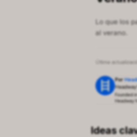
Lo que los p
al verano.
Última actualizac
Por
Head
Headway'
Founded in
Headway ha
the title 
As we reac
top three 
journey, w
Ideas cla
knowledge 