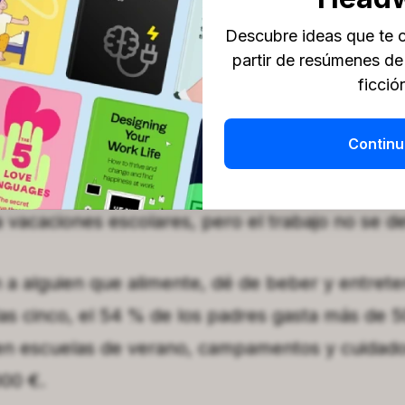
Descubre ideas que te c
partir de resúmenes de
ficció
Continu
vacaciones escolares, pero el trabajo no se d
a alguien que alimente, dé de beber y entreten
las cinco, el 54 % de los padres gasta más de 
en escuelas de verano, campamentos y cuidado
00 €.