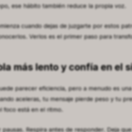
mpo, ese hábito también reduce la propia voz.
mienza cuando dejas de juzgarte por estos pat
nocerlos. Verlos es el primer paso para transf
bla más lento y confía en el s
uede parecer eficiencia, pero a menudo es una
ando aceleras, tu mensaje pierde peso y tu pr
l foco está en el ritmo.
 pausas. Respira antes de responder. Deja que 