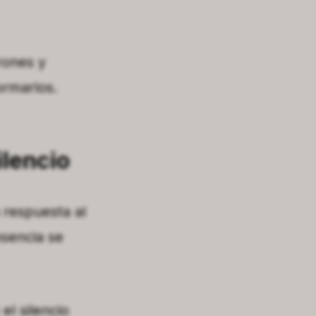
rones y
ormarlos.
ilencio
 respuesta al
esencia se
el silencio