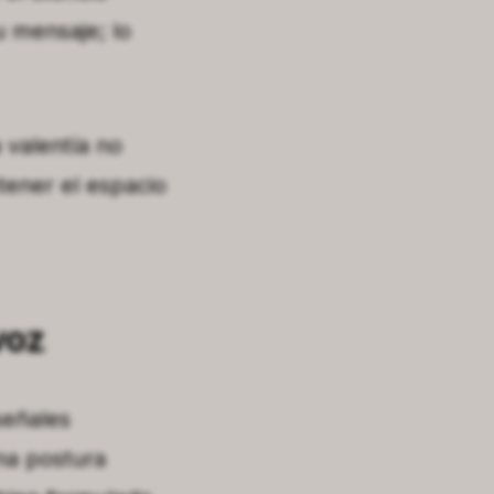
tu mensaje; lo
 valentía no
tener el espacio
voz
señales
na postura