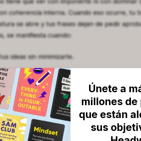
o tiene que ver con imponerte ni con dominar 
on coherencia interna. Cuando eso ocurre, tu 
ostura se abre y tus frases dejan de pedir aprob
s, se manifiesta cuando:
us ideas sin minimizarte.
s sin sentir culpa.
Únete a m
tu voz y tu mensaje están alineados.
millones de
re, no necesitas elevar el tono ni insistir. Tu 
que están a
sus objet
Head