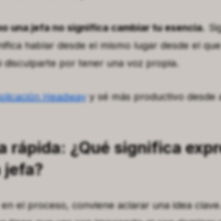
 una jefa no significa cambiar tu esencia.
Sig
nifica hablar desde el mismo lugar desde el que
i disculparte por tener una voz propia.
aplicación Headway
y sé más productivo desde 
 rápida: ¿Qué significa expr
 jefa?
 en el proceso, conviene aclarar una idea clave