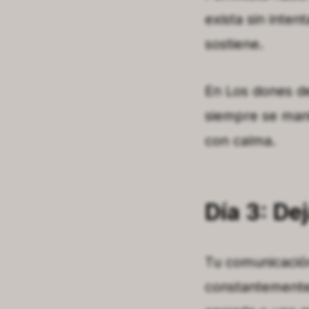
exista sin intent
sostiene.
En
Los dones de
siempre se mani
con calma.
Día 3: De
Tu comunicación
constantemente,