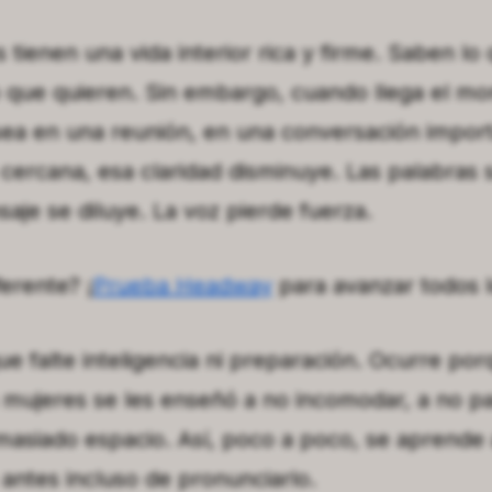
tienen una vida interior rica y firme. Saben lo 
o que quieren. Sin embargo, cuando llega el m
sea en una reunión, en una conversación import
 cercana, esa claridad disminuye. Las palabras 
aje se diluye. La voz pierde fuerza.
ferente? ¡
Prueba Headway
para avanzar todos l
e falte inteligencia ni preparación. Ocurre por
mujeres se les enseñó a no incomodar, a no pa
asiado espacio. Así, poco a poco, se aprende a
antes incluso de pronunciarlo.