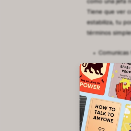
como una jefa n
Tiene que ver c
estabiliza, tu p
términos simple
Comunicas t
Pones límite
Tu cuerpo, 
Cuando esto ocur
por ti.