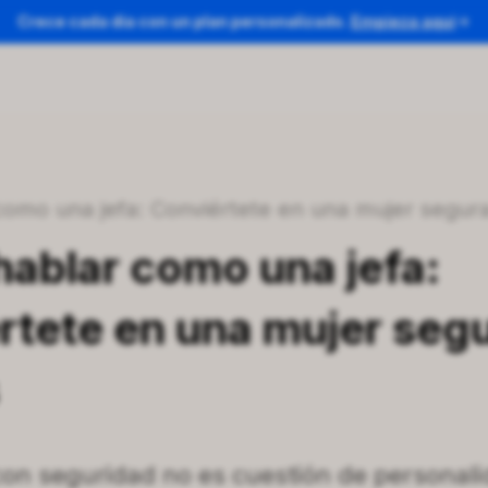
Crece cada día con un plan personalizado.
Empieza aquí
como una jefa: Conviértete en una mujer segura
ablar como una jefa:
rtete en una mujer seg
on seguridad no es cuestión de personali