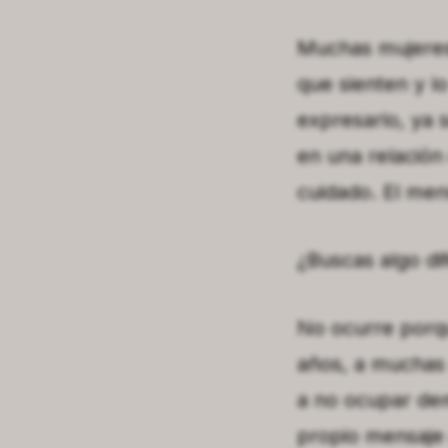
Muchas mujeres 
que sienten y l
expresarlo, ya 
en una relación
cuidado. El mens
¿Buscas algo di
No ocurre porqu
años, a muchas 
a no ocupar dem
propio mensaje 