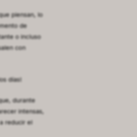
que piensan, lo
omento de
ante o incluso
salen con
os días!
que, durante
recer intensas,
 reducir el