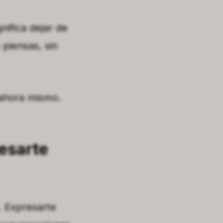
nifica dejar de
 piensas, sin
ahora mismo.
esarte
. Expresarte