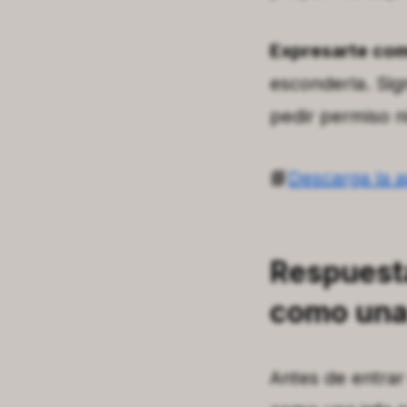
Expresarte como
esconderla. Sig
pedir permiso n
📘
Descarga la 
Respuesta
como una
Antes de entrar