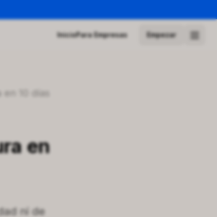
Inicio
Para Empresas
Empezar
 en 10 días
ura en
dad ni de