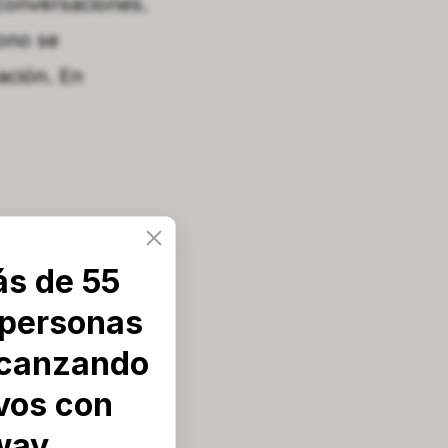
conversaciones.
tono se
ación. En
ás de 55
 personas
presencia habla
lcanzando
ivos con
way