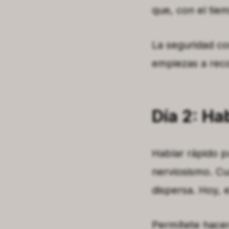
que, con el tie
La seguridad co
empiezas a reco
Día 2: Ha
Hablar rápido p
nerviosismo. Cu
dispersa. Hoy, e
Permítete hacer