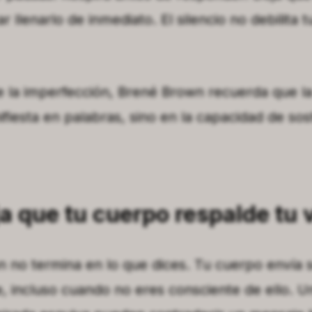
ar llenarlo de inmediato. El silencio no debilita 
 la imperfección
, Brené Brown recuerda que la
fiesta en palabras, sino en la capacidad de sos
ja que tu cuerpo respalde tu 
 no termina en lo que dices. Tu cuerpo envía 
 incluso cuando no eres consciente de ello. U