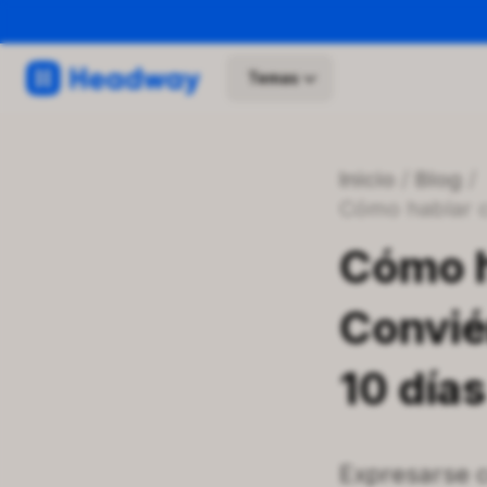
Temas
Inicio
/
Blog
/
Cómo hablar 
Cómo h
Convié
10 días
Expresarse c